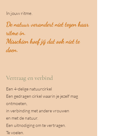
In jouw ritme.
De natuur verandert niet tegen haar
ritme in.
Misschien hoef jij dat ook niet te
doen.
Vertraag en verbind
Een 4-delige natuurcirkel
Een gedragen cirkel waarin je jezelf mag
ontmoeten,
in verbinding met andere vrouwen
en met de natuur.
Een uitnodiging om te vertragen.
Te voelen.