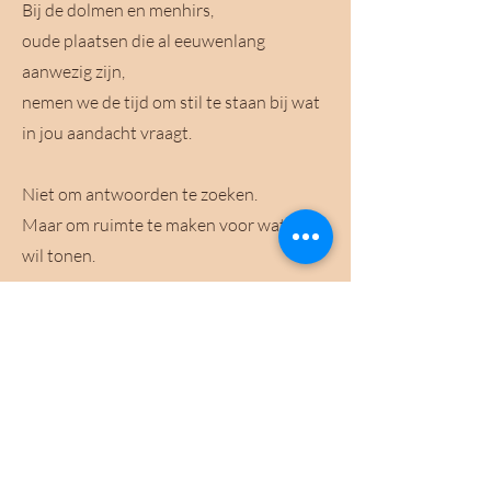
Bij de dolmen en menhirs,
oude plaatsen die al eeuwenlang
aanwezig zijn,
nemen we de tijd om stil te staan bij wat
in jou aandacht vraagt.
Niet om antwoorden te zoeken.
Maar om ruimte te maken voor wat zich
wil tonen.
Het wordt een dag van verstilling,
verbinding
en verdieping.
Een dag waarin je jezelf laat dragen
door de wijsheid van de natuur.