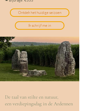
❧ Bijdrage: €333
Ontdek het huidige seizoen
Ik schrijf me in
De taal van stilte en natuur,
een verdiepingsdag in de Ardennen