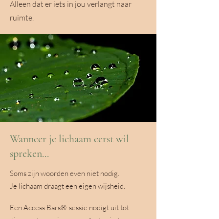
Alleen dat er iets in jou verlangt naar
ruimte.
Wanneer je lichaam eerst wil
spreken...
Soms zijn woorden even niet nodig.
Je lichaam draagt een eigen wijsheid.
Een Access Bars®-sessie nodigt uit tot