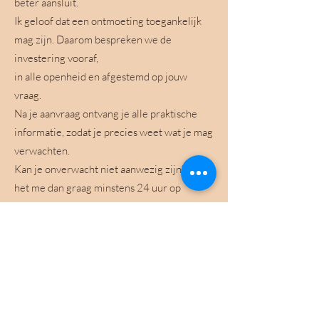
beter aansluit.
Ik geloof dat een ontmoeting toegankelijk
mag zijn. Daarom bespreken we de
investering vooraf,
in alle openheid en afgestemd op jouw
vraag.
Na je aanvraag ontvang je alle praktische
informatie, zodat je precies weet wat je mag
verwachten.
Kan je onverwacht niet aanwezig zijn? Laat
het me dan graag minstens 24 uur op
voorhand weten.
Misschien is dit jouw
volgende stap
Je hoeft nog niet precies te weten welke