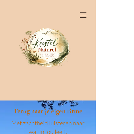
Terug naar je eigen ritme
Met zachtheid luisteren naar
wat in jou leeft.